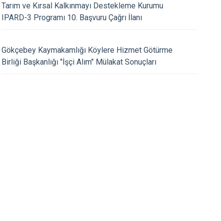
Tarım ve Kırsal Kalkınmayı Destekleme Kurumu
IPARD-3 Programı 10. Başvuru Çağrı İlanı
13.08.2025
mız Sayın Ruveyda
Kaymakamımız Sayın
Gökçebey Kaymakamlığı Köylere Hizmet Götürme
ŞIKTAŞ, bölgemizin önemli
KAHRAMAN ŞIKTAŞ B
Birliği Başkanlığı "İşçi Alım" Mülakat Sonuçları
slerinden İlke Grup PVC
GE Toplantısı yapıldı.
ziyaret etti.