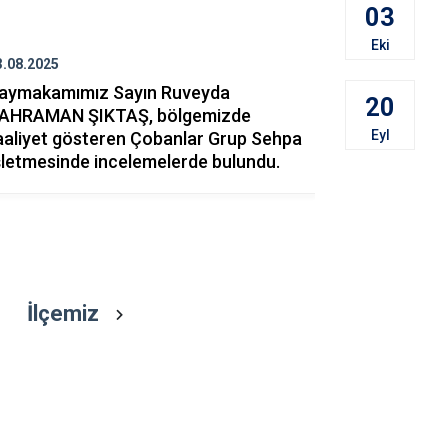
Ereğli
03
Kilimli
Eki
3.08.2025
13.08.2025
Kozlu
aymakamımız Sayın Ruveyda
Kaymakamı
20
AHRAMAN ŞIKTAŞ, bölgemizde
KAHRAMAN 
Eyl
aaliyet gösteren Çobanlar Grup Sehpa
üretim tesi
şletmesinde incelemelerde bulundu.
işletmesini 
İlçemiz