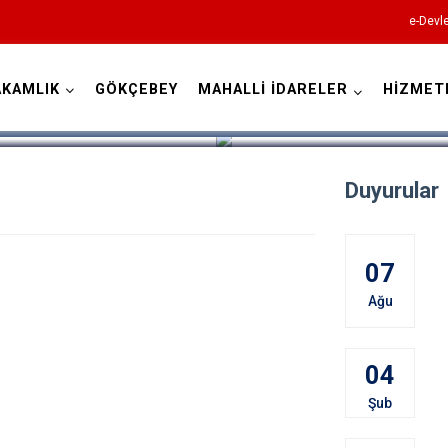
e-Devle
KAMLIK
GÖKÇEBEY
MAHALLİ İDARELER
HİZMET
Zonguldak
Duyurular
07
Ağu
Alaplı
Çaycuma
04
Devrek
Şub
Gökçebey