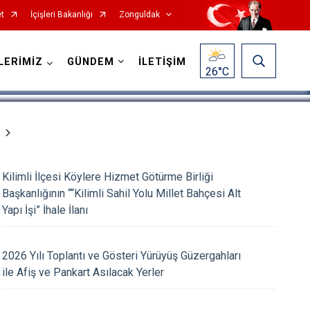
t
İçişleri Bakanlığı
Zonguldak
1
/
5
LERİMİZ
GÜNDEM
İLETİŞİM
26
°C
Kilimli İlçesi Köylere Hizmet Götürme Birliği
Başkanlığının ““Kilimli Sahil Yolu Millet Bahçesi Alt
Yapı İşi” İhale İlanı
2026 Yılı Toplantı ve Gösteri Yürüyüş Güzergahları
ile Afiş ve Pankart Asılacak Yerler